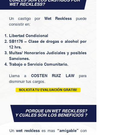
CUALES SON LOS CASTIGOS POR
WET RECKLESS?
Wet Reckless
Un castigo por
puede
consistir en:
Libertad Condicional
SB1176 – Clase de drogas o alcohol por
12 hrs.
Multas/ Honorarios Judiciales y posibles
Sanciones.
Trabajo o Servicio Comunitario.
COSTEN RUIZ LAW
Llama a
para
disminuir tus cargos.
SOLICITA TU EVALUACIÓN GRATIS!
PORQUE UN WET RECKLESS?
Y CUALES SON LOS BENEFICIOS ?
wet reckless
“amigable”
Un
es mas
con