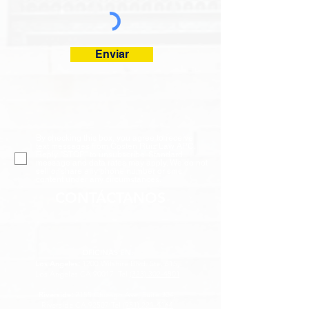
Enviar
By checking this box, you agree to receive
text messages from Costen Ruiz Law APC.
Reply "STOP" to unsubscribe. Standard
message and data rates may apply. We do not
sell or share any phone number or sms
content under any circumstances.
CONTÁCTANOS
OFICINAS EN:
Los Angeles
:
1200 Wilshire Blvd. Ste. 615,
Los Angeles CA 90017
Tel
(323) 302-4801
Riverside
:
2155 Chicago Ave, Suite 304,
Riverside CA 92507
Tel
(951) 221-4164