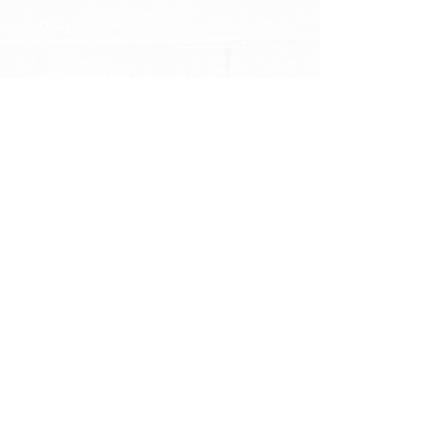
Orange
:
1100 Town and Country Rd Ste. 1250,
Orange CA 92868 Tel
(714) 630-3314
Ventura
:
300 East Esplanade Drive 9th Floor,
Oxnard CA 93036 Tel
(805) 892-6149
Valencia
:
23734 Valencia Blvd. Ste. 303,
Valencia CA 91355
Tel
(310) 598-6993
Email: legal@costenruizlaw.com