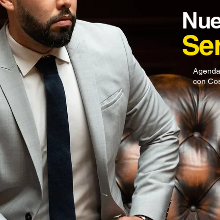
Nue
Ser
Agenda 
con Cos