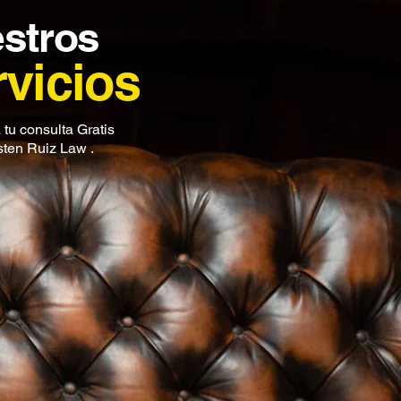
stros
vicios
tu consulta Gratis
ten Ruiz Law .